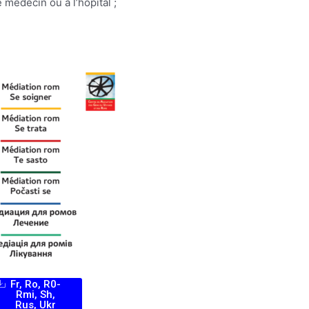
 médecin ou à l’hôpital ;
Fr, Ro, R0-
Rmi, Sh,
Rus, Ukr