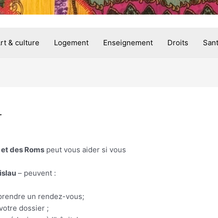
rt & culture
Logement
Enseignement
Droits
San
r
 et des Roms
peut vous aider si vous
islau
– peuvent :
 prendre un rendez-vous;
otre dossier ;