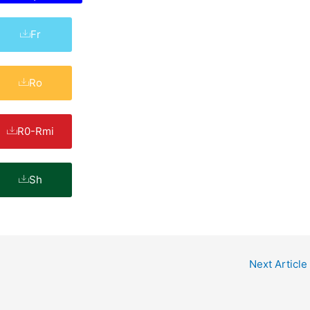
Fr
Ro
R0-Rmi
Sh
Next Article